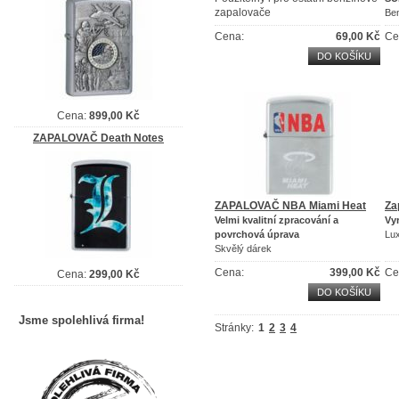
zapalovače
Be
Originální Zippo benzín 125 ml
Cena:
69,00 Kč
Ce
DO KOŠÍKU
Cena:
899,00 Kč
ZAPALOVAČ Death Notes
ZAPALOVAČ NBA Miami Heat
Za
Velmi kvalitní zpracování a
Vyr
povrchová úprava
Lux
Skvělý dárek
NBA luxusní zapalovač
Cena:
399,00 Kč
Ce
Cena:
299,00 Kč
DO KOŠÍKU
Jsme spolehlivá firma!
Stránky:
1
2
3
4