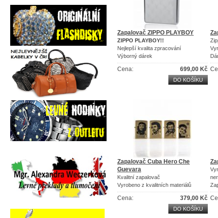
Zapalovač ZIPPO PLAYBOY
Za
ZIPPO PLAYBOY!!
Zip
Nejlepší kvalita zpracování
Vy
Výborný dárek
Dá
Cena:
699,00 Kč
Ce
DO KOŠÍKU
Zapalovač Cuba Hero Che
Za
Guevara
Vy
Kvalitní zapalovač
ner
Vyrobeno z kvalitních materiálů
Za
Ohromte své okolí
kra
Cena:
379,00 Kč
Ce
Za
be
DO KOŠÍKU