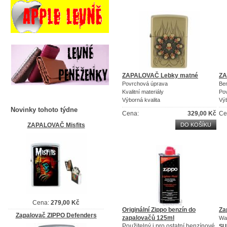
ZAPALOVAČ Lebky matné
ZA
Povrchová úprava
Be
Kvalitní materiály
Po
Výborná kvalita
Výb
Novinky tohoto týdne
Cena:
329,00 Kč
Ce
ZAPALOVAČ Misfits
DO KOŠÍKU
Cena:
279,00 Kč
Originální Zippo benzín do
Za
Zapalovač ZIPPO Defenders
zapalovačů 125ml
War
Použitelný i pro ostatní benzínové
SU