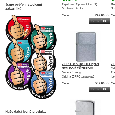
SKLADEM!!!
SK
Jsme ověřeni stovkami
Dá
Zapalovač Zippo originál bílý
zákazníků!
Doživotní záruka
No
Americká klasika
Per
Cena:
799,00 Kč
Ce
DO KOŠÍKU
ZIPPO Genuine Oil Lighter
ZI
NEJLEVNĚJŠÍ ZIPPO!!!
Ori
Decentní design
Zc
Originál ZIPPO zapalovač
Ide
Cena:
549,00 Kč
Ce
DO KOŠÍKU
Naše další levné produkty!