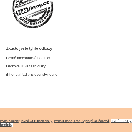
Zkuste ještě tyhle odkazy
Levné mechanické hodinky
Dárkové USB flash disky
iPhone, iPad příslušenství levně
levné paruky
levné hodinky
,
levné USB flash disky
,
levné iPhone, iPad, Apple příslušenství
,
hodinky
,