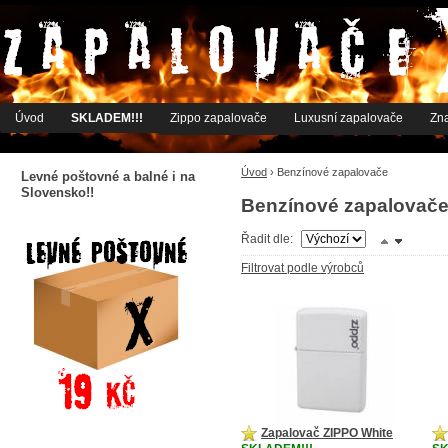
Úvod
SKLADEM!!!
Zippo zapalovače
Luxusní zapalovače
Zn
Úvod
›
Benzínové zapalovače
Levné poštovné a balné i na
Slovensko!!
Benzínové zapalovač
Řadit dle:
Filtrovat podle výrobců
Zapalovač ZIPPO White